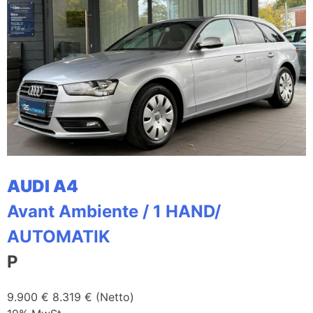
AUDI A4
Avant Ambiente / 1 HAND/
AUTOMATIK
P
9.900 €
8.319 € (Netto)